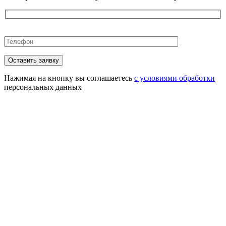
Оставьте
это
поле
пустым.
Нажимая на кнопку вы соглашаетесь
с условиями обработки
персональных данных