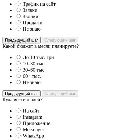
Трафик на сайт
Заявки
Звонки
Продажи
Не знаю
Предыдущий шаг
Следующий шаг
Какой бюджет в месяц планируете?
До 10 тыс. грн
10–30 тыс.
30–60 тыс.
60+ тыс.
Не знаю
Предыдущий шаг
Следующий шаг
Куда вести людей?
На сайт
Instagram
Приложение
Messenger
WhatsApp