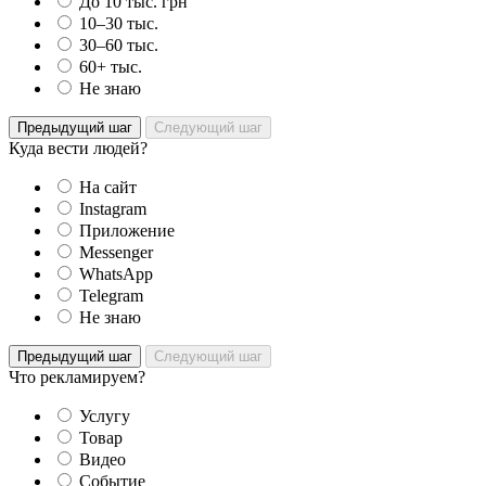
До 10 тыс. грн
10–30 тыс.
30–60 тыс.
60+ тыс.
Не знаю
Предыдущий шаг
Следующий шаг
Куда вести людей?
На сайт
Instagram
Приложение
Messenger
WhatsApp
Telegram
Не знаю
Предыдущий шаг
Следующий шаг
Что рекламируем?
Услугу
Товар
Видео
Событие