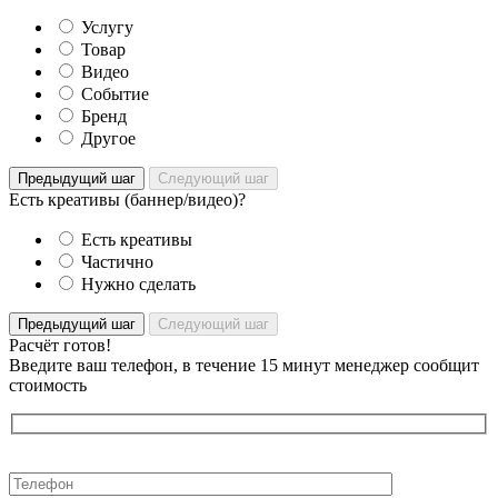
Услугу
Товар
Видео
Событие
Бренд
Другое
Предыдущий шаг
Следующий шаг
Есть креативы (баннер/видео)?
Есть креативы
Частично
Нужно сделать
Предыдущий шаг
Следующий шаг
Расчёт готов!
Введите ваш телефон, в течение 15 минут менеджер сообщит
стоимость
Оставьте
это