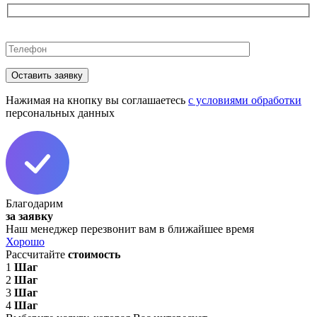
Оставьте
это
поле
пустым.
Нажимая на кнопку вы соглашаетесь
с условиями обработки
персональных данных
Благодарим
за заявку
Наш менеджер перезвонит вам в ближайшее время
Хорошо
Рассчитайте
стоимость
1
Шаг
2
Шаг
3
Шаг
4
Шаг